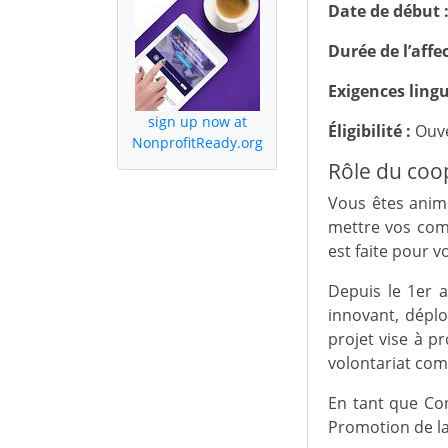
Date de début 
Durée de l’affe
Exigences lingu
sign up now at
Éligibilité :
Ouve
NonprofitReady.org
Rôle du coo
Vous êtes animé
mettre vos com
est faite pour v
Depuis le 1er a
innovant, déplo
projet vise à p
volontariat com
En tant que Con
Promotion de la