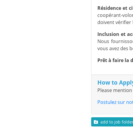
Résidence et c
coopérant-volon
doivent vérifie
Inclusion et acc
Nous fournisso
vous avez des be
Prêt à faire la
How to Appl
Please mention 
Postulez sur no
add to job folde