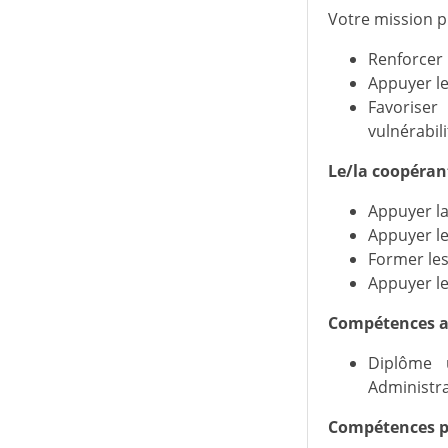
Votre mission pr
Renforcer 
Appuyer le
Favoriser
vulnérabili
Le/la coopérant
Appuyer la
Appuyer l
Former les
Appuyer le
Compétences ac
Diplôme 
Administra
Compétences pr