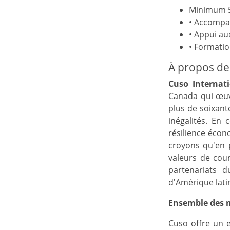
Minimum 5
• Accompa
• Appui a
• Formatio
À propos de
Cuso Internati
Canada qui œuvr
plus de soixant
inégalités. En 
résilience écon
croyons qu'en 
valeurs de cour
partenariats 
d'Amérique lati
Ensemble des 
Cuso offre un 