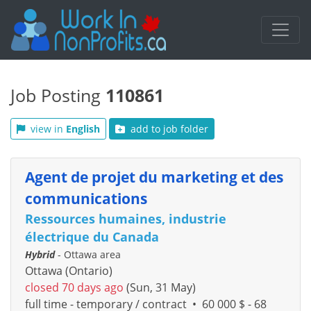
Job Posting
110861
view in
English
add to job folder
Agent de projet du marketing et des
communications
Ressources humaines, industrie
électrique du Canada
Hybrid
- Ottawa area
Ottawa (Ontario)
closed 70 days ago
(Sun, 31 May)
full time - temporary / contract
•
60 000 $ - 68