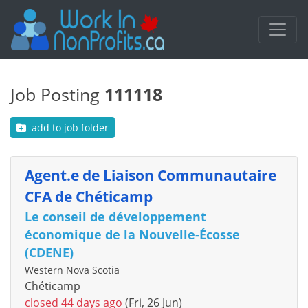
Job Posting
111118
add to job folder
Agent.e de Liaison Communautaire
CFA de Chéticamp
Le conseil de développement
économique de la Nouvelle-Écosse
(CDENE)
Western Nova Scotia
Chéticamp
closed 44 days ago
(Fri, 26 Jun)