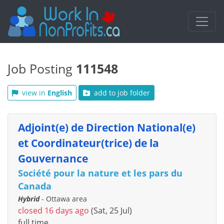
Job Posting
111548
view in
English
add to job folder
Adjoint(e) de Direction National(e)
et Coordinateur(trice) de la
Gouvernance
Société pour la nature et les pars du
Canada
Hybrid
- Ottawa area
closed 16 days ago
(Sat, 25 Jul)
full time