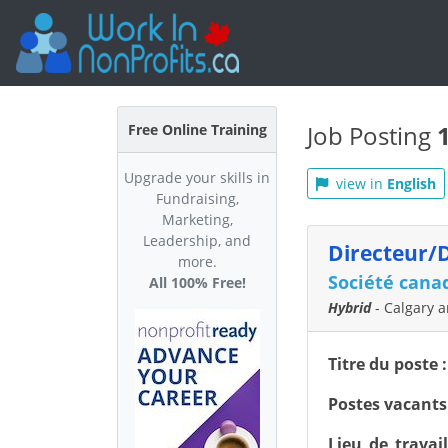
Job Posting
Free Online Training
Upgrade your skills in
view in
English
Fundraising,
Marketing,
Leadership, and
Directeur/D
more.
Société cana
All 100% Free!
Hybrid
- Calgary a
Titre du poste 
Postes vacants 
Lieu de travai