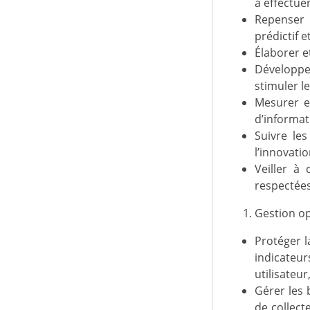
à effectue
Repenser 
prédictif e
Élaborer et
Développe
stimuler l
Mesurer et
d’informat
Suivre le
l’innovati
Veiller à 
respectées
Gestion op
Protéger l
indicateur
utilisateur
Gérer les 
de collect