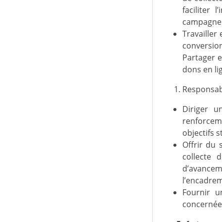
faciliter
campagne
Travailler
conversio
Partager e
dons en li
Responsabi
Diriger u
renforceme
objectifs 
Offrir du 
collecte 
d’avancem
l’encadre
Fournir u
concernée