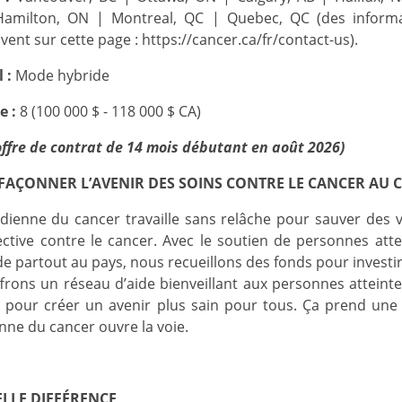
amilton, ON | Montreal, QC | Quebec, QC (des informat
ent sur cette page : https://cancer.ca/fr/contact-us).
l :
Mode hybride
e :
8 (100 000 $ - 118 000 $ CA)
e offre de contrat de 14 mois débutant en août 2026)
 FAÇONNER L’AVENIR DES SOINS CONTRE LE CANCER AU
dienne du cancer travaille sans relâche pour sauver des vi
ective contre le cancer. Avec le soutien de personnes att
partout au pays, nous recueillons des fonds pour investir 
frons un réseau d’aide bienveillant aux personnes atteint
our créer un avenir plus sain pour tous. Ça prend une so
nne du cancer ouvre la voie.
ELLE DIFFÉRENCE