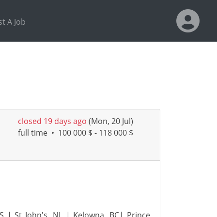
t A Job
closed 19 days ago
(Mon, 20 Jul)
full time
•
100 000 $ - 118 000 $
S | St John's, NL | Kelowna, BC| Prince