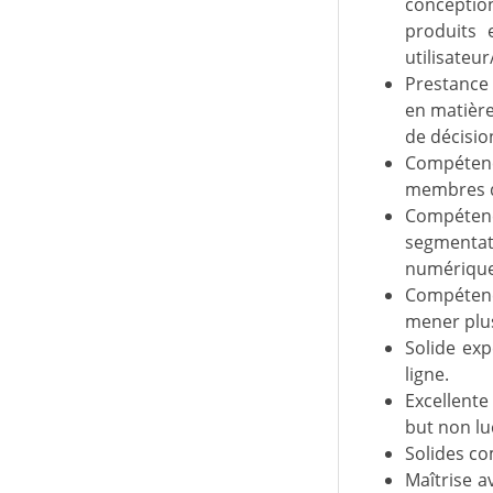
conceptio
produits 
utilisateur
Prestance 
en matière
de décisio
Compétenc
membres de
Compétenc
segmentat
numériqu
Compétence
mener plus
Solide exp
ligne.
Excellent
but non luc
Solides co
Maîtrise a