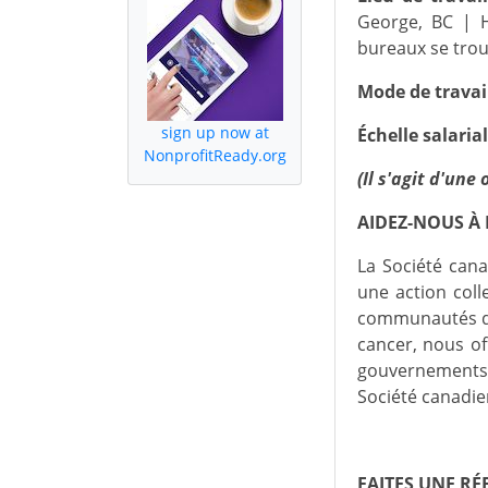
George, BC | H
bureaux se trouv
Mode de travai
sign up now at
Échelle salarial
NonprofitReady.org
(Il s'agit d'un
AIDEZ-NOUS À
La Société cana
une action coll
communautés de 
cancer, nous of
gouvernements p
Société canadie
FAITES UNE RÉ