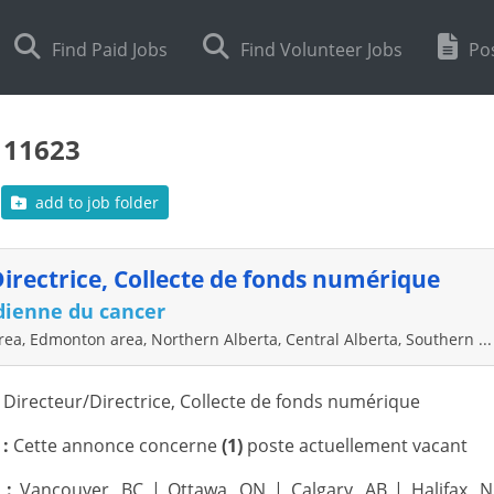
Find Paid Jobs
Find Volunteer Jobs
Pos
111623
add to job folder
irectrice, Collecte de fonds numérique
dienne du cancer
rea, Edmonton area, Northern Alberta, Central Alberta, Southern ...
:
Directeur/Directrice, Collecte de fonds numérique
:
Cette annonce concerne
(1)
poste actuellement vacant
l :
Vancouver, BC | Ottawa, ON | Calgary, AB | Halifax, N