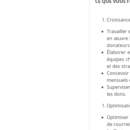
CE QUE VOUS F
Croissance
Travailler
en œuvre 
donateurs
Élaborer e
équipes ch
et des str
Concevoir 
mensuels e
Superviser
les dons.
Optimisati
Optimiser 
de courrie