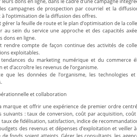
r leurs dons en ligne, dans le cadre d’une campagne intégré
les campagnes de prospection par courriel et la diffusio
t à l’optimisation de la diffusion des offres.
 gérer la feuille de route et le plan d’optimisation de la col
r au sein du service une approche et des capacités axée
es dons en ligne.
 rendre compte de façon continue des activités de collec
ions exploitables.
s tendances du marketing numérique et du commerce élec
on et d’accroître les revenus de l’organisme.
ce que les données de l’organisme, les technologies et l
.
érationnelle et collaboration
a marque et offrir une expérience de premier ordre centrée
s suivants : taux de conversion, coût par acquisition, coût p
, taux de fidélisation, satisfaction, indice de recommandation
budgets des revenus et dépenses d’exploitation et veiller à
e de fonds soient atteints. Gérer les consultants, les agen