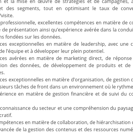
n et la mise en œuvre de stratégies et de campagnes, axé
et des segments, tout en optimisant le taux de conv
/visite.
professionnelle, excellentes compétences en matière de c
 de présentation ainsi qu’expérience avérée dans la condui
ns fondées sur les données.
es exceptionnelles en matière de leadership, avec une ca
 l’équipe et à développer leur plein potentiel.
es avérées en matière de marketing direct, de réponse di
ion des données, de développement de produits et de 
es.
s exceptionnelles en matière d’organisation, de gestion de
ieurs tâches de front dans un environnement où le rythme
érience en matière de gestion financière et de suivi du c
e connaissance du secteur et une compréhension du paysa
ratif.
mpétences en matière de collaboration, de hiérarchisation d
vancée de la gestion des contenus et des ressources numé