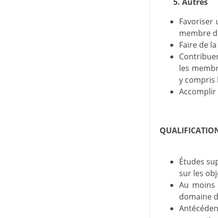
5. Autres
Favoriser 
membre de 
Faire de l
Contribuer
les membre
y compris l
Accomplir 
QUALIFICATION
Études su
sur les obj
Au moins 
domaine du
Antécédent